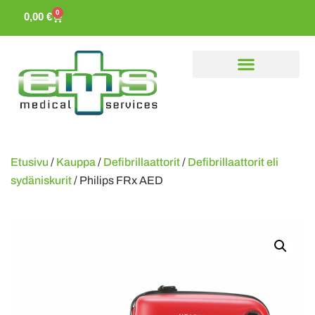
0
0,00
€
Etusivu
/
Kauppa
/
Defibrillaattorit
/
Defibrillaattorit eli
sydäniskurit
/ Philips FRx AED