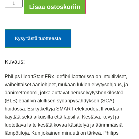
Lisää ostoskoriin
Kysy tästä tuotteesta
Kuvaus:
Philips HeartStart FRx -defibrillaattorissa on intuitiiviset,
vaiheittaiset ääniohjeet, mukaan lukien elvytysohjaus, ja
äänimetronomi, jotka auttavat peruselvytyshenkilöstöä
(BLS) epäillyn äkillisen sydänpysähdyksen (SCA)
hoidossa. Esikytkettyjä SMART-elektrodeja II voidaan
käyttää sekä aikuisilla että lapsilla. Kestävä, kevyt ja
luotettava laite kestää kovaa käsittelyä ja äärimmäisiä
lämpötiloja. Kun jokainen minuutti on tärkeä, Philips