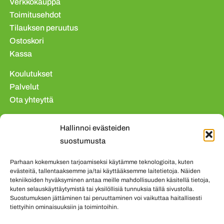
Verkkokauppa
Toimitusehdot
Tilauksen peruutus
Ostoskori
Kassa
Koulutukset
Palvelut
Ota yhteyttä
Tietosuojaseloste
Hallinnoi evästeiden
Evästekäytäntö (EU)
suostumusta
Parhaan kokemuksen tarjoamiseksi käytämme teknologioita, kuten
evästeitä, tallentaaksemme ja/tai käyttääksemme laitetietoja. Näiden
tekniikoiden hyväksyminen antaa meille mahdollisuuden käsitellä tietoja,
kuten selauskäyttäytymistä tai yksilöllisiä tunnuksia tällä sivustolla.
Suostumuksen jättäminen tai peruuttaminen voi vaikuttaa haitallisesti
tiettyihin ominaisuuksiin ja toimintoihin.