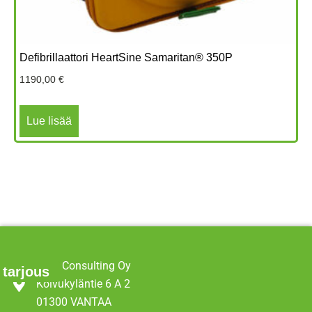
Defibrillaattori HeartSine Samaritan® 350P
1190,00
€
Lue lisää
EMS Consulting Oy
 tarjous
Koivukyläntie 6 A 2
01300 VANTAA