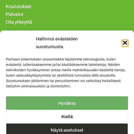
Koulutukset
Palvelut
Ota yhteyttä
Tietosuojaseloste
Hallinnoi evästeiden
Evästekäytäntö (EU)
suostumusta
Parhaan kokemuksen tarjoamiseksi käytämme teknologioita, kuten
evästeitä, tallentaaksemme ja/tai käyttääksemme laitetietoja. Näiden
tekniikoiden hyväksyminen antaa meille mahdollisuuden käsitellä tietoja,
kuten selauskäyttäytymistä tai yksilöllisiä tunnuksia tällä sivustolla.
Suostumuksen jättäminen tai peruuttaminen voi vaikuttaa haitallisesti
tiettyihin ominaisuuksiin ja toimintoihin.
Hyväksy
Kiellä
Näytä asetukset