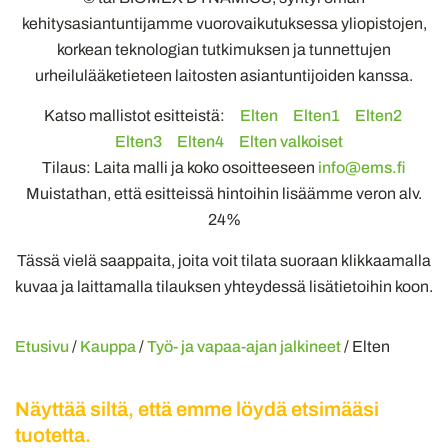
kehitysasiantuntijamme vuorovaikutuksessa yliopistojen,
korkean teknologian tutkimuksen ja tunnettujen
urheilulääketieteen laitosten asiantuntijoiden kanssa.
Katso mallistot esitteistä:
Elten
Elten1
Elten2
Elten3
Elten4
Elten valkoiset
Tilaus: Laita malli ja koko osoitteeseen
info@ems.fi
Muistathan, että esitteissä hintoihin lisäämme veron alv.
24%
Tässä vielä saappaita, joita voit tilata suoraan klikkaamalla
kuvaa ja laittamalla tilauksen yhteydessä lisätietoihin koon.
Etusivu
/
Kauppa
/
Työ- ja vapaa-ajan jalkineet
/ Elten
Näyttää siltä, että emme löydä etsimääsi
tuotetta.