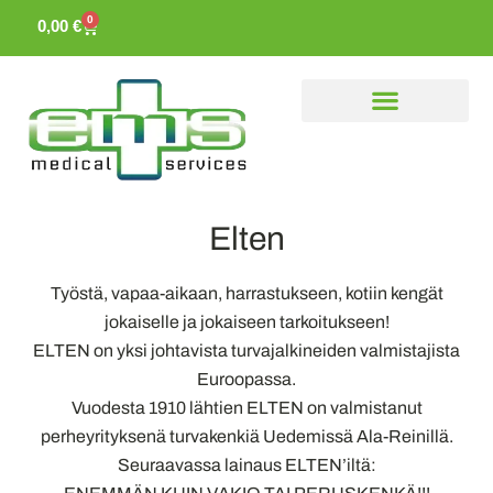
0
0,00
€
Elten
Työstä, vapaa-aikaan, harrastukseen, kotiin kengät
jokaiselle ja jokaiseen tarkoitukseen!
ELTEN on yksi johtavista turvajalkineiden valmistajista
Euroopassa.
Vuodesta 1910 lähtien ELTEN on valmistanut
perheyrityksenä turvakenkiä Uedemissä Ala-Reinillä.
Seuraavassa lainaus ELTEN’iltä: