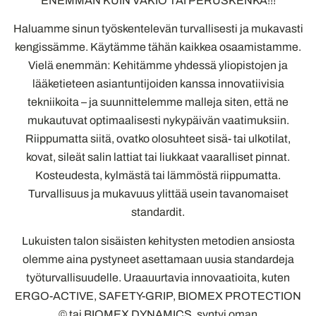
ENEMMÄN KUIN VAKIO TAI PERUSKENKÄ!!!
Haluamme sinun työskentelevän turvallisesti ja mukavasti
kengissämme. Käytämme tähän kaikkea osaamistamme.
Vielä enemmän: Kehitämme yhdessä yliopistojen ja
lääketieteen asiantuntijoiden kanssa innovatiivisia
tekniikoita – ja suunnittelemme malleja siten, että ne
mukautuvat optimaalisesti nykypäivän vaatimuksiin.
Riippumatta siitä, ovatko olosuhteet sisä- tai ulkotilat,
kovat, sileät salin lattiat tai liukkaat vaaralliset pinnat.
Kosteudesta, kylmästä tai lämmöstä riippumatta.
Turvallisuus ja mukavuus ylittää usein tavanomaiset
standardit.
Lukuisten talon sisäisten kehitysten metodien ansiosta
olemme aina pystyneet asettamaan uusia standardeja
työturvallisuudelle. Uraauurtavia innovaatioita, kuten
ERGO-ACTIVE, SAFETY-GRIP, BIOMEX PROTECTION
© tai BIOMEX DYNAMICS, syntyi oman